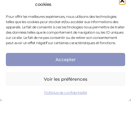
cookies
我们在哪里？
Pour offrir les meilleures expériences, nous utilisons des technologies
telles que les cookies pour stocker et/ou accéder aux informations des
我们的办公室
appareils. Le fait de consentir à ces technologies nous permettra de traiter
des données telles que le comportement de navigation ou les ID uniques
Ilôt Les Picôtières
sur ce site. Le fait de ne pas consentir ou de retirer son consentement
peut avoir un effet négatif sur certaines caractéristiques et fonctions.
101 Avenue Desmazures
83110, Sanary-Sur-Mer
Accepter
周一至周五，上午9点至下午6点
+ 33 (0)4 83 57 51 58
Voir les préférences
Politique de confidentialité