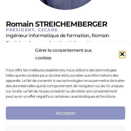
Romain STREICHEMBERGER
PRÉSIDENT, C2CARE
Ingénieur informatique de formation, Romain
Streichemberger a la volonté de mettre son
Gérer le consentement aux
expertise technique et son goût pour l’innovation au
cookies
service de la santé mentale. Riche d’une première
expérience entrepreneuriale dans le domaine du
Pour offrir les meilleures expériences, nous utilisons des technologies
jeux vidéo, il se lance dans l’aventure C2Care en 2015.
telles que les cookies pour stocker et/ou accéder aux informations des
Rapidement, l’équipe s’agrandit et la société
appareils. Le fait de consentir à ces technologies nous permettra de traiter
des données telles que le comportement de navigation ou les ID uniques
s’impose comme un acteur majeur du
sur ce site. Le fait de ne pas consentir ou de retirer son consentement
développement de logiciels dans le domaine du
peut avoir un effet négatif sur certaines caractéristiques et fonctions.
bien-être mental.
Accepter
« Nous avons à cœur de développer des
solutions qui facilitent l’accès au bien-être
mental et améliorent la prise en charge de