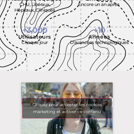
CHU, Libéraux,
Encore un an après
Hôpitaux, Cliniques
+
3,000
+
10
Utilisateurs
Années
Chaque jour
D’avancées technologiques
Cliquez pour accepter les cookies
marketing et activer ce contenu