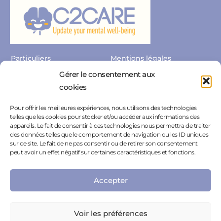
Particuliers
Mentions légales
Gérer le consentement aux
Professionnels
Politique de confidentialité
cookies
Nous contacter
Espace Presse
Pour offrir les meilleures expériences, nous utilisons des technologies
Nous rejoindre
Politique de cookies
telles que les cookies pour stocker et/ou accéder aux informations des
appareils. Le fait de consentir à ces technologies nous permettra de traiter
Résiliation
des données telles que le comportement de navigation ou les ID uniques
sur ce site. Le fait de ne pas consentir ou de retirer son consentement
peut avoir un effet négatif sur certaines caractéristiques et fonctions.
Accepter
C2CARE n’est pas un service d’urgence. En cas d’urgence appelez
Voir les préférences
le 112. En cas de risque suicidaire, le numéro national de prévention