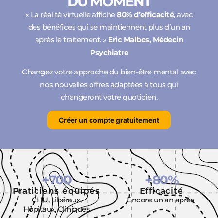
DU MOMENT
« La réalité virtuelle affiche
80% d’efficacité
, avec
des bénéfices qui se maintiennent plus d’un an
après le traitement. »
Eric Malbos, Médecin
Psychiatre
Changez votre approche du bien-être mental avec
nos nouvelles offres adaptées à tous qui
changeront votre quotidien.
Créer un compte gratuitement
+
700
+
80
%
Praticiens équipés
Efficacité
CHU, Libéraux,
Encore un an après
Hôpitaux, Cliniques