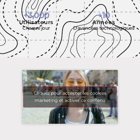
+
3,000
+
10
Utilisateurs
Années
Chaque jour
D’avancées technologiques
Cliquez pour accepter les cookies
marketing et activer ce contenu