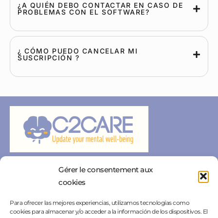
¿A QUIÉN DEBO CONTACTAR EN CASO DE
PROBLEMAS CON EL SOFTWARE?
¿ CÓMO PUEDO CANCELAR MI
SUSCRIPCIÓN ?
Gérer le consentement aux
Particulares
Avisos legales
cookies
Profesionales
Política de privacidad
Para ofrecer las mejores experiencias, utilizamos tecnologías como
Contacto
Área de prensa
cookies para almacenar y/o acceder a la información de los dispositivos. El