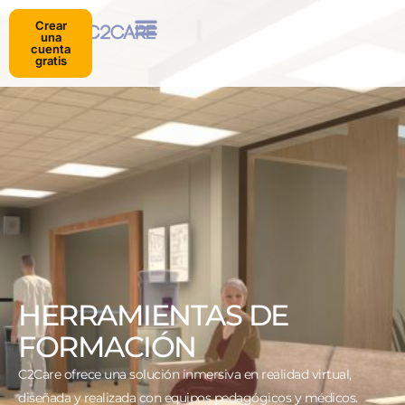
Crear
una
cuenta
gratis
HERRAMIENTAS DE
FORMACIÓN
C2Care ofrece una solución inmersiva en realidad virtual,
diseñada y realizada con equipos pedagógicos y médicos.