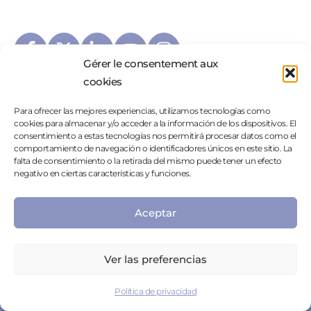
Gérer le consentement aux
cookies
No Images Found!
Para ofrecer las mejores experiencias, utilizamos tecnologías como
cookies para almacenar y/o acceder a la información de los dispositivos. El
consentimiento a estas tecnologías nos permitirá procesar datos como el
comportamiento de navegación o identificadores únicos en este sitio. La
falta de consentimiento o la retirada del mismo puede tener un efecto
negativo en ciertas características y funciones.
Aceptar
Particulares
Avisos legales
Ver las preferencias
Profesionales
Política de privacidad
Política de privacidad
Contacto
Área de prensa