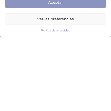
Aceptar
Ver las preferencias
Política de privacidad
Rehabilitación funcional
El software C2Motion ofrece ejercicios repetitivos en
realidad virtual para restaurar las funciones motoras y
recuperar la autonomía en los movimientos.