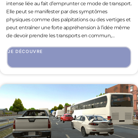
intense liée au fait d’emprunter ce mode de transport.
Elle peut se manifester par des symptômes
physiques comme des palpitations ou des vertiges et
peut entraîner une forte appréhension à l’idée même
de devoir prendre les transports en commun,
perturbant fortement les déplacements et le
quotidien des personnes concernées. Cette peur
JE DÉCOUVRE
peut être déclenchée par plusieurs facteurs :
l’enfermement dans les wagons, la densité de la foule,
les bruits forts, ou encore le manque apparent
d’échappatoire en cas de danger. En s’exposant
régulièrement à des environnements reproduisant
un trajet en métro, l’utilisateur va pouvoir reprendre
confiance en sa capacité à gérer ce type de situation
et pourra à nouveau se sentir à l’aise à bord des
transports en commun.