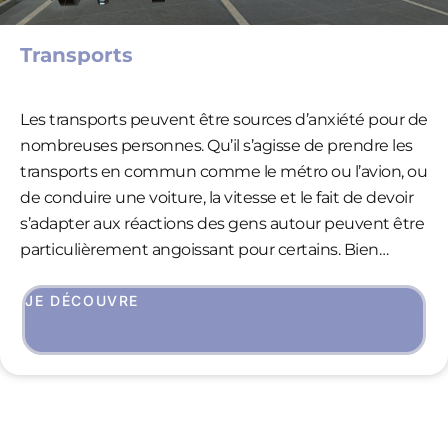
Transports
Les transports peuvent être sources d’anxiété pour de
nombreuses personnes. Qu’il s’agisse de prendre les
transports en commun comme le métro ou l’avion, ou
de conduire une voiture, la vitesse et le fait de devoir
s’adapter aux réactions des gens autour peuvent être
particulièrement angoissant pour certains. Bien
qu’assez répandue, la phobie des transports est
particulièrement contraignante et impacte souvent la
JE DÉCOUVRE
vie personnelle comme professionnelle. Grâce à la
réalité virtuelle l’utilisateur va pouvoir s’exposer aux
situations qu’il redoute afin de reprendre confiance en
lui et en ses capacités à s’adapter aux imprévus.