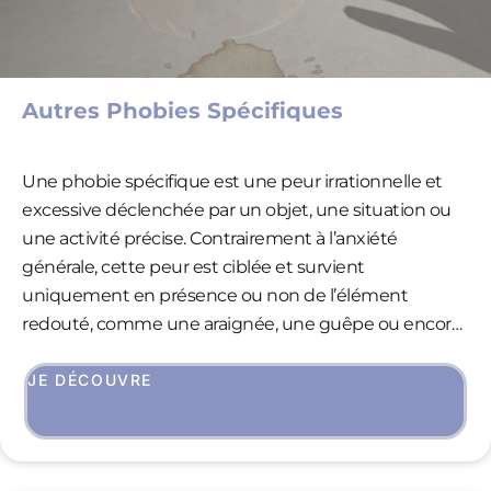
Autres Phobies Spécifiques
Une phobie spécifique est une peur irrationnelle et
excessive déclenchée par un objet, une situation ou
une activité précise. Contrairement à l’anxiété
générale, cette peur est ciblée et survient
uniquement en présence ou non de l’élément
redouté, comme une araignée, une guêpe ou encore
un chien. Cette réaction intense dépasse souvent la
réalité du danger que représente l’objet ou la
JE DÉCOUVRE
situation, mais elle peut provoquer des symptômes
physiques tels que des palpitations, des sueurs ou
des vertiges, ainsi qu’une forte envie d’évitement. La