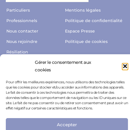
Particuliers
Mentions légales
Professionnels
Politique de confidentialité
Nous contacter
Espace Presse
Nous rejoindre
Politique de cookies
Résiliation
Gérer le consentement aux
cookies
Pour offrir les meilleures expériences, nous utilisons des technologies telles
que les cookies pour stocker et/ou accéder aux informations des appareils.
Le fait de consentir à ces technologies nous permettra de traiter des
C2CARE n’est pas un service d’urgence. En cas d’urgence appelez
données telles que le comportement de navigation ou les ID uniques sur ce
le 112. En cas de risque suicidaire, le numéro national de prévention
site. Le fait de ne pas consentir ou de retirer son consentement peut avoir un
effet négatif sur certaines caractéristiques et fonctions.
du suicide est le 3114
Accepter