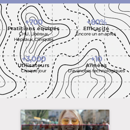
+
700
+
80
%
Praticiens équipés
Efficacité
CHU, Libéraux,
Encore un an après
Hôpitaux, Cliniques
+
3,000
+
10
Utilisateurs
Années
Chaque jour
D’avancées technologiques