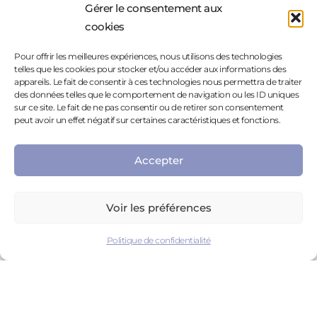
FAQ
Gérer le consentement aux
cookies
POURQUOI UTILISER LA RÉALITÉ
VIRTUELLE DANS LE CHAMP DE LA SANTÉ
MENTALE ?
Pour offrir les meilleures expériences, nous utilisons des technologies
telles que les cookies pour stocker et/ou accéder aux informations des
appareils. Le fait de consentir à ces technologies nous permettra de traiter
des données telles que le comportement de navigation ou les ID uniques
sur ce site. Le fait de ne pas consentir ou de retirer son consentement
DEPUIS QUAND CELA EXISTE ?
peut avoir un effet négatif sur certaines caractéristiques et fonctions.
Accepter
COMMENT UTILISE-T-ON LA RÉALITÉ
VIRTUELLE ?
Voir les préférences
QU'EST-CE QU'UN ENVIRONNEMENT
Politique de confidentialité
VIRTUEL ?
DE QUOI A-T-ON BESOIN POUR UTILISER
UN CASQUE DE RÉALITÉ VIRTUELLE ?