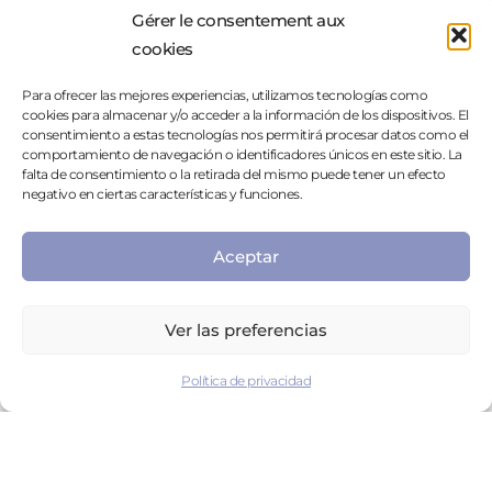
sich selbst verbindet.
Gérer le consentement aux
Tómate tu tiempo antes de reaccionar en los
cookies
conflictos
Cuando te enojas, ¿a veces dices cosas que no querías
Para ofrecer las mejores experiencias, utilizamos tecnologías como
decir? Sabes que podrías arrepentirte de tus palabras, herir
cookies para almacenar y/o acceder a la información de los dispositivos. El
a otros y sentirte culpable después. Date tiempo para
consentimiento a estas tecnologías nos permitirá procesar datos como el
comportamiento de navegación o identificadores únicos en este sitio. La
procesar lo que ha sucedido, reflexiona sobre las palabras
falta de consentimiento o la retirada del mismo puede tener un efecto
que vas a elegir y evita reaccionar en caliente.
negativo en ciertas características y funciones.
Aceptar
11. ¿CÓMO LIBERARSE DEL MIEDO AL
ABANDONO?
Es posible liberarse de este miedo al abandono. Para ello, es
Ver las preferencias
fundamental tomar conciencia de esta emoción y buscar
apoyo para gestionarla mejor.
Política de privacidad
Seguir una terapia puede ayudarte a comprender mejor
esta herida emocional y a poner en palabras aquello que te
lastima, así como a procesar tu historia pasada. También te