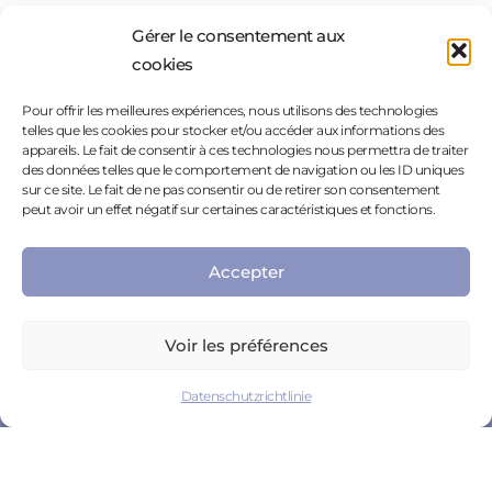
Gérer le consentement aux
cookies
Bereit, loszulegen ?
Pour offrir les meilleures expériences, nous utilisons des technologies
telles que les cookies pour stocker et/ou accéder aux informations des
appareils. Le fait de consentir à ces technologies nous permettra de traiter
des données telles que le comportement de navigation ou les ID uniques
Kostenloses Konto erstellen
sur ce site. Le fait de ne pas consentir ou de retirer son consentement
peut avoir un effet négatif sur certaines caractéristiques et fonctions.
Accepter
Voir les préférences
Datenschutzrichtlinie
Privatperson
Rechtliche Hinweise
Fachmann
Datenschutzrichtlinie