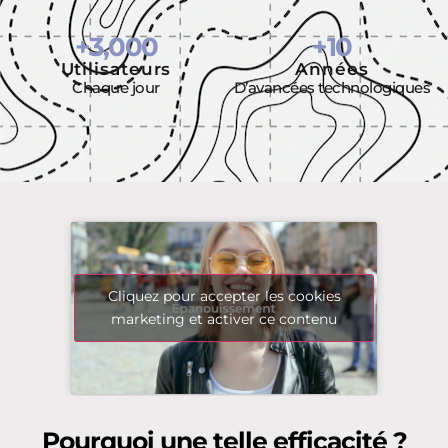
+
3,000
+
10
Utilisateurs
Années
Chaque jour
D’avancées technologiques
Cliquez pour accepter les cookies
marketing et activer ce contenu
Pourquoi une telle efficacité ?