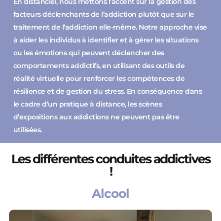
En distanciel, nous mettons l’accent sur la gestion des
facteurs déclenchants de l’addiction plutôt que sur le
traitement de l’addiction elle-même. Notre approche vise
à aider les individus à identifier et à gérer les situations
ou les émotions qui peuvent déclencher des
comportements addictifs, en utilisant des outils de
réalité virtuelle pour renforcer les compétences de
résilience et de gestion du stress. En conséquence dans
le cadre d’un pratique à distance, les scènes
d’expositions aux addictions ne peuvent pas être
utilisées.
Les différentes conduites addictives
!
Alcool