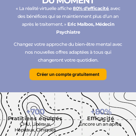
DU MOMENT
« La réalité virtuelle affiche
80% d’efficacité
, avec
des bénéfices qui se maintiennent plus d’un an
après le traitement. »
Eric Malbos, Médecin
Psychiatre
Changez votre approche du bien-être mental avec
nos nouvelles offres adaptées à tous qui
changeront votre quotidien.
Créer un compte gratuitement
+
700
+
80
%
Praticiens équipés
Efficacité
CHU, Libéraux,
Encore un an après
Hôpitaux, Cliniques