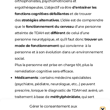
orthophonistes, psychomotriciens et
ergothérapeutes. L’objectif va être
d’entraîner les
fonctions cognitives défaillantes
et de trouver
des
stratégies alternatives
. L’idée est de comprendre
que le
fonctionnement du cerveau
d’une personne
atteinte de TDAH est
différent
de celui d’une
personne neurotypique, et qu’il faut donc
trouver un
mode de fonctionnement
qui convienne à la
personne et à son évolution dans un environnement
social.
Plus la personne est prise en charge tôt, plus la
remédiation cognitive sera efficace.
Médicaments
: certains médecins spécialistes
(psychiatre, pédiatre, neurologue, etc…) peuvent
prescrire, lorsque le diagnostic de TDAH est avéré, un
traitement à base de
méthylphénidate
, qui sert
à
stabiliser le niveau de dopamine
dans le cerveau, ce
Gérer le consentement aux
qui
améliore l’éveil
et les
capacités de concentration
.