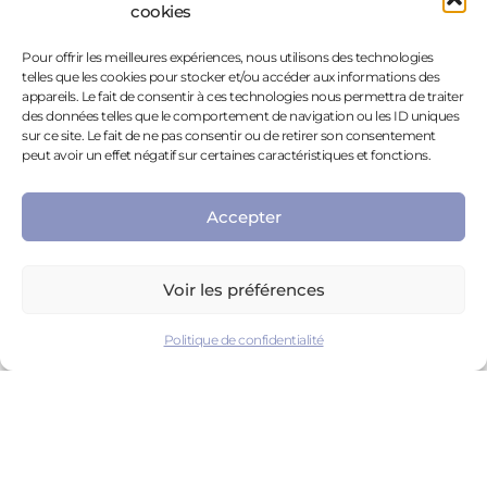
cookies
C’est un médicament couramment utilisé dans le
traitement du TDAH en Amérique du Nord et dans
Pour offrir les meilleures expériences, nous utilisons des technologies
telles que les cookies pour stocker et/ou accéder aux informations des
certains pays d’Europe, et qui commence à se
appareils. Le fait de consentir à ces technologies nous permettra de traiter
démocratiser en France.
des données telles que le comportement de navigation ou les ID uniques
sur ce site. Le fait de ne pas consentir ou de retirer son consentement
Le
principal obstacle concerne les personnes
peut avoir un effet négatif sur certaines caractéristiques et fonctions.
diagnostiquées à l’âge adulte
, car sa délivrance
repose sur la présence des signes du TDAH durant
Accepter
l’enfance, ce qu’il faut pouvoir prouver.
Adaptation de l’environnement
: autant que faire se
peut, une adaptation de l’environnement permet
Voir les préférences
de
faciliter la vie
d’une personne souffrant de
TDAH,
d’économiser des ressources mentales
et de
Politique de confidentialité
mieux se concentrer sur les éléments de la vie qui ne
peuvent pas être adaptés. Cette adaptation passe
également par
l’éducation de l’entourage
qui
devra
adapter son fonctionnement
et ses demandes
aux besoins et limites du proche.